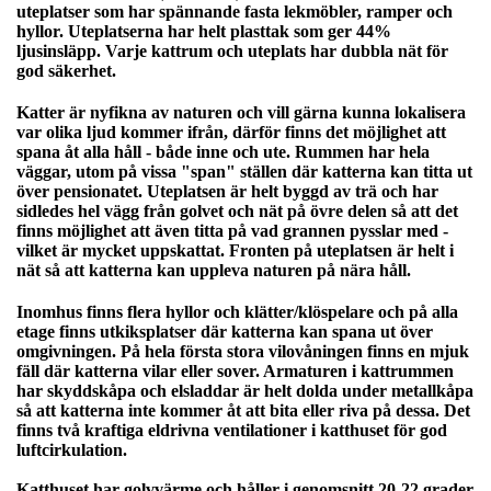
uteplatser som har spännande fasta lekmöbler, ramper och
hyllor. Uteplatserna har helt plasttak som ger 44%
ljusinsläpp. Varje kattrum och uteplats har dubbla nät för
god säkerhet.
Katter är nyfikna av naturen och vill gärna kunna lokalisera
var olika ljud kommer ifrån, därför finns det möjlighet att
spana åt alla håll - både inne och ute. Rummen har hela
väggar, utom på vissa "span" ställen där katterna kan titta ut
över pensionatet. Uteplatsen är helt byggd av trä och har
sidledes hel vägg från golvet och nät på övre delen så att det
finns möjlighet att även titta på vad grannen pysslar med -
vilket är mycket uppskattat. Fronten på uteplatsen är helt i
nät så att katterna kan uppleva naturen på nära håll.
Inomhus finns flera hyllor och klätter/klöspelare och på alla
etage finns utkiksplatser där katterna kan spana ut över
omgivningen. På hela första stora vilovåningen finns en mjuk
fäll där katterna vilar eller sover. Armaturen i kattrummen
har skyddskåpa och elsladdar är helt dolda under metallkåpa
så att katterna inte kommer åt att bita eller riva på dessa. Det
finns två kraftiga eldrivna ventilationer i katthuset för god
luftcirkulation.
Katthuset har golvvärme och håller i genomsnitt 20-22 grader