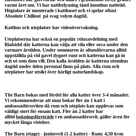
varmt året om. Vi har nattbelysning tänd inomhus nattetid.
Högtalare är monterade i katthuset och vi spelar oftast
Absolute Chillout på svag volym dagtid.
Katthus och uteplatser har videoövervakning.
Uteplatserna har också en populär relaxavdelning med
Biabädd där katterna kan välja att vila eller sova under den
varmare årstiden. Under sommaren är altandörrarna alltid
uppställda på vid gavel dygnet runt och katterna kan gå in
och ut som dom vill. Den kalla årstiden är katterna utomhus
dagtid under tiden personal finns på plats. Alla rum och
uteplatser har utsikt över härligt naturlandskap.
The Barn bokas med fördel för alla katter över 3-4 månader.
Vi rekommenderar att man bokar fler än 1 katt i
ambassadörssviten då rum och uteplats kan upplevas som
väldigt stort för ensam katt. Fler än 2 katter har
alltid
bokningsföreträde
i en ambassadörssvit, gäller även för
mycket långa vistelser.
The Barn (etage) - juniorsvit (1-2 katter) - Rum: 4,50 kvm