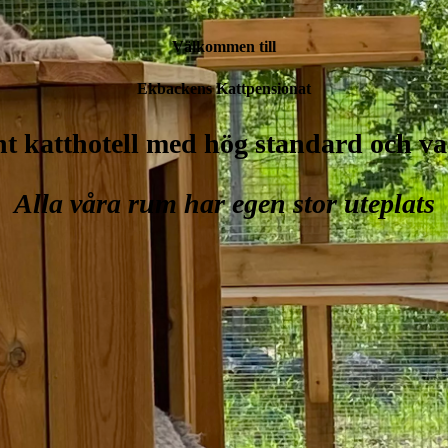
Välkommen till
Ekbackens Kattpensionat
nt katthotell med hög standard och va
Alla våra rum har egen stor uteplats