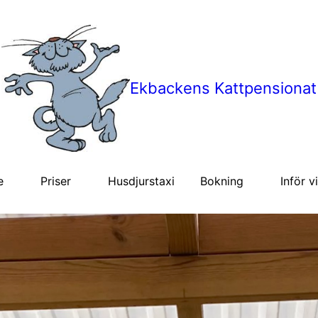
Ekbackens Kattpensionat
e
Priser
Husdjurstaxi
Bokning
Inför v