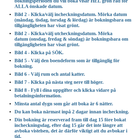
bokningsperioden du vill boka visar HEL grön rad för
ALLA önskade datum.
Bild 2 - Klicka/välj incheckningsdatum. Mörka datum
(måndag, tisdag, torsdag & lördag)
är bokningsbara om
tillgängligheten har visat grönt.
Bild 2 - Klicka/välj utcheckningsdatum. Mörka
datum
(onsdag, fredag & söndag) är bokningsbara om
tillgängligheten har visat grönt
.
Bild 4 - Klicka på SÖK.
Bild 5 - Välj den boendeform som är tillgänglig för
bokning.
Bild 6 - Välj rum och antal katter.
Bild 7 - Klicka på nästa steg nere till höger.
Bild 8 - Fyll i dina uppgifter
och
klicka vidare på
betalningsinformation.
M
insta antal dygn som går att boka är 6 nätter.
Du kan boka närmast inpå 2 dagar innan incheckning.
Din bokning är reserverad fram till dag 15 före bokat
incheckningsdag, efter dag 15 går det inte längre att
avboka vistelsen, det är därför viktigt att du avbokar i
tid.